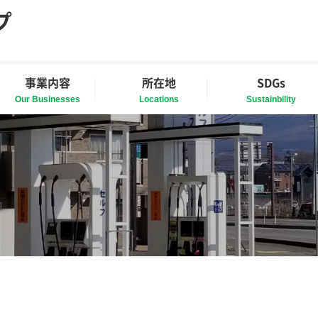
プ
事業内容
所在地
SDGs
Our Businesses
Locations
Sustainbility